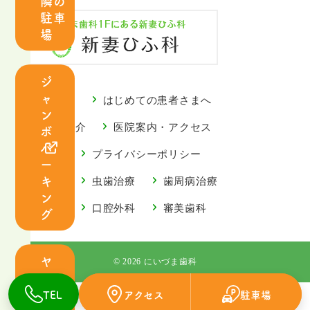
隣の
紹
駐車
介
場
診
ジ
療
ャ
ごあいさつ
はじめての患者さまへ
案
ン
内
スタッフ紹介
医院案内・アクセス
ボ
パ
お知らせ
プライバシーポリシー
ー
キ
診療案内
虫歯治療
歯周病治療
ン
虫
歯
小児歯科
口腔外科
審美歯科
グ
歯
周
治
病
療
治
ヤ
© 2026 にいづま歯科
マ
療
サ
TEL
アクセス
駐車場
小
口