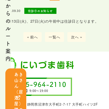
は
か
じ
2020.09.30
往診日のお知らせ
ら
め
の
10月13日(火)、27日(火)の午前中は往診日となります。
て
ル
の
ー
« 前へ
一覧へ
次へ »
患
ト
者
案
さ
内
ま
へ
あき
山さ
ス
ん
タ
（居
ッ
酒
フ
屋）
〒410-0801 静岡県沼津市大手町2-7-17 大手町ハイツ2F