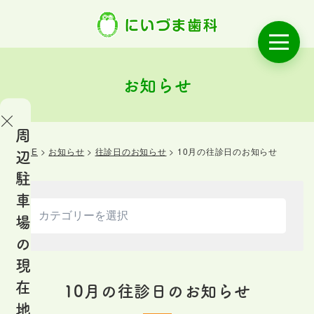
お知らせ
周
HOME
>
お知らせ
>
往診日のお知らせ
>
10月の往診日のお知らせ
辺
OME
駐
ご
車
あ
場
い
の
さ
現
つ
在
10月の往診日のお知らせ
地