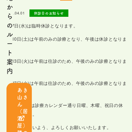
は
か
じ
2021.04.01
休診日のお知らせ
ら
め
の
4月7日(水)は臨時休診となります。
て
ル
の
4月10日(土)は午前のみの診療となり、午後は休診となりま
ー
患
す。
ト
者
案
4月13日(火)は午前は往診のため、午後のみの診療となりま
さ
内
す。
ま
へ
4月27日(火)は午前は往診のため、午後のみの診療となりま
あき
す。
山さ
ス
ん
その他の4月は診療カレンダー通り日曜、木曜、祝日の休
タ
（居
診となります。
ッ
酒
フ
屋）
お間違いのないよう、よろしくお願いいたします。