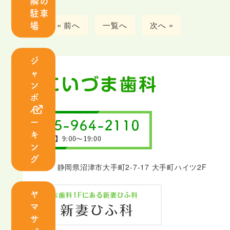
隣の
紹
駐車
介
場
« 前へ
一覧へ
次へ »
診
ジ
療
ャ
案
ン
内
ボ
パ
ー
キ
ン
虫
歯
グ
歯
周
〒410-0801 静岡県沼津市大手町2-7-17 大手町ハイツ2F
治
病
療
治
ヤ
マ
療
サ
小
口