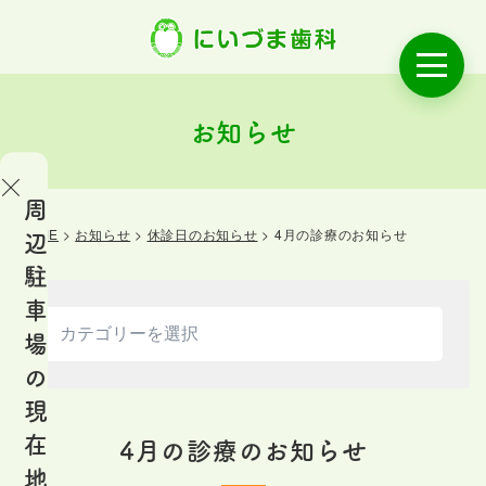
お知らせ
周
HOME
>
お知らせ
>
休診日のお知らせ
>
4月の診療のお知らせ
辺
OME
駐
ご
車
あ
場
い
の
さ
現
つ
在
4月の診療のお知らせ
地