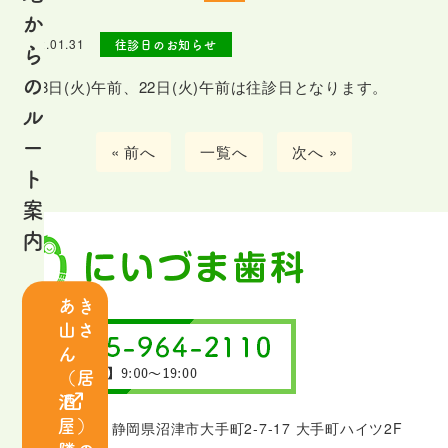
は
か
じ
2022.01.31
往診日のお知らせ
ら
め
の
2月8日(火)午前、22日(火)午前は往診日となります。
て
ル
の
ー
« 前へ
一覧へ
次へ »
患
ト
者
案
さ
内
ま
へ
あき
山さ
ス
ん
タ
（居
ッ
酒
フ
屋）
〒410-0801 静岡県沼津市大手町2-7-17 大手町ハイツ2F