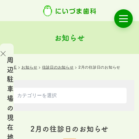
お知らせ
周
HOME
>
お知らせ
>
往診日のお知らせ
>
2月の往診日のお知らせ
辺
OME
駐
ご
車
あ
場
い
の
さ
現
つ
在
2月の往診日のお知らせ
地