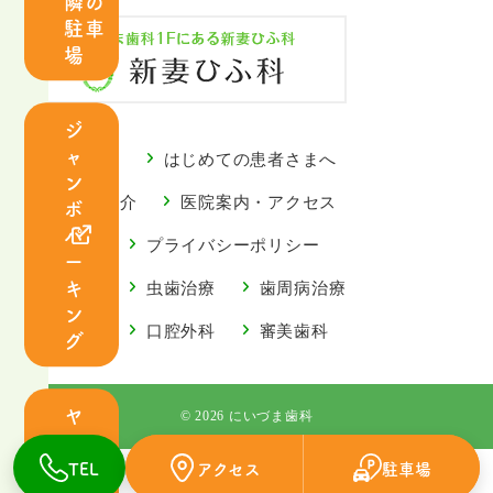
隣の
紹
駐車
介
場
診
ジ
療
ャ
ごあいさつ
はじめての患者さまへ
案
ン
内
スタッフ紹介
医院案内・アクセス
ボ
パ
お知らせ
プライバシーポリシー
ー
キ
診療案内
虫歯治療
歯周病治療
ン
虫
歯
小児歯科
口腔外科
審美歯科
グ
歯
周
治
病
療
治
ヤ
© 2026 にいづま歯科
マ
療
サ
TEL
アクセス
駐車場
小
口