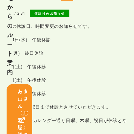
は
か
じ
2022.12.31
休診日のお知らせ
ら
め
の
1月の休診日、時間変更のお知らせです。
て
ル
の
1月4日(水) 午後休診
ー
患
ト
9日(月) 終日休診
者
案
さ
21日(土) 午後休診
内
ま
28日(土) 午後休診
へ
あき
31日(火) 午後休診
山さ
ス
ん
また年始は月3日まで休診とさせていただきます。
タ
（居
ッ
酒
その他、診療カレンダー通り日曜、木曜、祝日が休診とな
フ
屋）
ります。