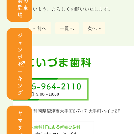
隣の
紹
駐車
お間違いのないよう、よろしくお願いいたします。
介
場
診
« 前へ
一覧へ
次へ »
ジ
療
ャ
案
ン
内
ボ
パ
ー
キ
ン
虫
歯
グ
歯
周
治
病
〒410-0801 静岡県沼津市大手町2-7-17 大手町ハイツ2F
療
治
ヤ
マ
療
サ
小
口