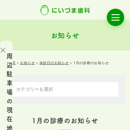
お知らせ
周
HOME
>
お知らせ
>
休診日のお知らせ
>
1月の診療のお知らせ
辺
OME
駐
ご
車
あ
場
い
の
さ
現
つ
在
1月の診療のお知らせ
地