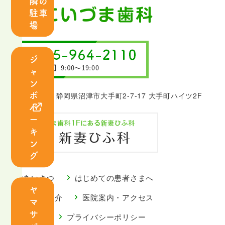
隣の
紹
駐車
介
場
診
ジ
療
ャ
案
ン
内
ボ
〒410-0801 静岡県沼津市大手町2-7-17 大手町ハイツ2F
パ
ー
キ
ン
虫
歯
グ
歯
周
治
病
ごあいさつ
はじめての患者さまへ
療
治
ヤ
スタッフ紹介
医院案内・アクセス
マ
療
サ
お知らせ
プライバシーポリシー
小
口