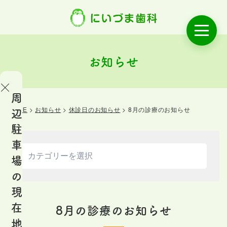
お知らせ
周
HOME
>
お知らせ
>
休診日のお知らせ
>
8月の診療のお知らせ
辺
OME
駐
ご
車
あ
場
い
の
さ
現
つ
在
8月の診療のお知らせ
地