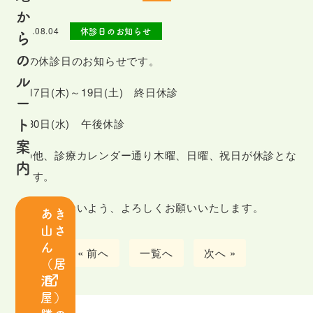
は
か
じ
2023.08.04
休診日のお知らせ
ら
め
の
8月の休診日のお知らせです。
て
ル
の
8月17日(木)～19日(土) 終日休診
ー
患
ト
8月30日(水) 午後休診
者
案
さ
その他、診療カレンダー通り木曜、日曜、祝日が休診とな
内
ま
ります。
へ
お間違いのないよう、よろしくお願いいたします。
あき
山さ
ス
ん
タ
« 前へ
一覧へ
次へ »
（居
ッ
酒
フ
屋）