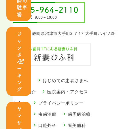
隣の
紹
駐車
介
場
診
ジ
〒410-0801 静岡県沼津市大手町2-7-17 大手町ハイツ2F
療
ャ
案
ン
内
ボ
パ
ー
キ
ごあいさつ
はじめての患者さまへ
ン
虫
歯
グ
スタッフ紹介
医院案内・アクセス
歯
周
治
病
お知らせ
プライバシーポリシー
療
治
ヤ
診療案内
虫歯治療
歯周病治療
マ
療
サ
小児歯科
口腔外科
審美歯科
小
口