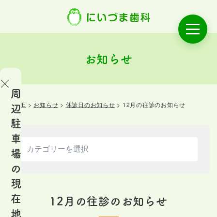
お知らせ
周
HOME
>
お知らせ
>
休診日のお知らせ
>
12月の往診のお知らせ
辺
OME
駐
ご
車
あ
場
い
の
さ
現
つ
在
12月の往診のお知らせ
地