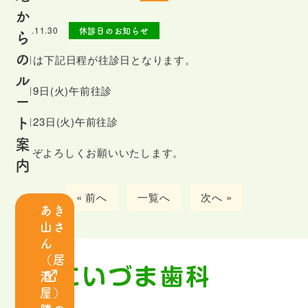
は
か
じ
2025.11.30
休診日のお知らせ
ら
め
の
12月は下記日程が往診日となります。
て
ル
の
12月9日(火)午前往診
ー
患
ト
12月23日(火)午前往診
者
案
さ
どうぞよろしくお願いいたします。
内
ま
へ
« 前へ
一覧へ
次へ »
あき
山さ
ス
ん
タ
（居
ッ
酒
フ
屋）