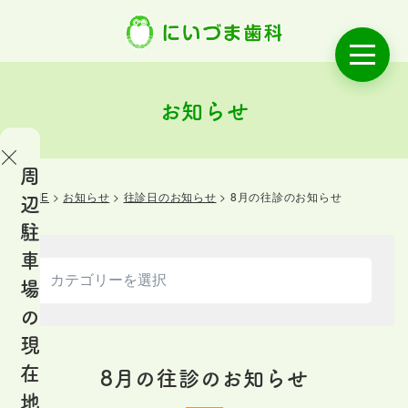
お知らせ
周
HOME
>
お知らせ
>
往診日のお知らせ
>
8月の往診のお知らせ
辺
OME
駐
ご
車
あ
場
い
の
さ
現
つ
在
8月の往診のお知らせ
地