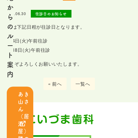
は
か
じ
2026.06.30
往診日のお知らせ
ら
め
の
8月は下記日程が往診日となります。
て
ル
の
8月4日(火)午前往診
ー
患
8月18日(火)午前往診
ト
者
案
どうぞよろしくお願いいたします。
さ
内
ま
« 前へ
一覧へ
へ
あき
山さ
ス
ん
タ
（居
ッ
酒
フ
屋）