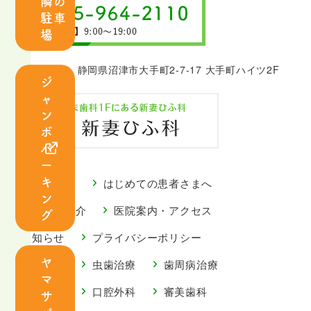
隣の
紹
駐車
介
場
診
〒410-0801 静岡県沼津市大手町2-7-17 大手町ハイツ2F
ジ
療
ャ
案
ン
内
ボ
パ
ー
キ
ごあいさつ
はじめての患者さまへ
ン
虫
歯
スタッフ紹介
医院案内・アクセス
グ
歯
周
お知らせ
プライバシーポリシー
治
病
療
治
ヤ
診療案内
虫歯治療
歯周病治療
マ
療
小児歯科
口腔外科
審美歯科
サ
小
口